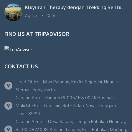
Kluyuran Therapy dengan Trekking Sentul
Agustus 3, 2026
FIND US AT TRIPADVISOR
CONTACT US
Head Office : Jalan Palagan, Km 10, Rejodani, Ngaglik
Sleman, Yogyakarta
Cabang Rote : Hanoen Rt.005/ Rw.002 Kelurahan
Mokdale Kec. Lobalain, Rote Ndao, Nusa Tenggara
Timur 85914
Cabang Sentul : Desa Karang Tengah Babakan Ngantay,
RT.002/RW.008, Karang Tengah, Kec. Babakan Madang,