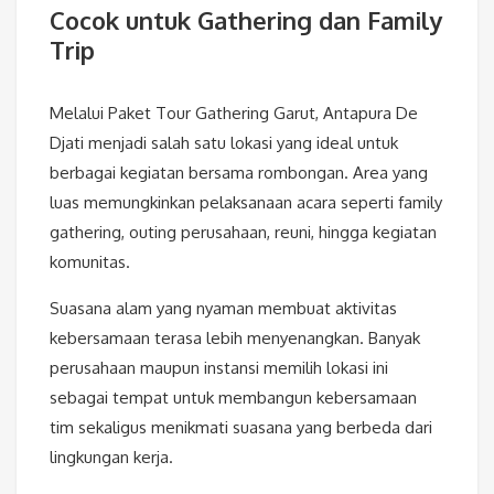
Cocok untuk Gathering dan Family
Trip
Melalui Paket Tour Gathering Garut, Antapura De
Djati menjadi salah satu lokasi yang ideal untuk
berbagai kegiatan bersama rombongan. Area yang
luas memungkinkan pelaksanaan acara seperti family
gathering, outing perusahaan, reuni, hingga kegiatan
komunitas.
Suasana alam yang nyaman membuat aktivitas
kebersamaan terasa lebih menyenangkan. Banyak
perusahaan maupun instansi memilih lokasi ini
sebagai tempat untuk membangun kebersamaan
tim sekaligus menikmati suasana yang berbeda dari
lingkungan kerja.