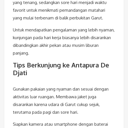
yang tenang, sedangkan sore hari menjadi waktu
favorit untuk menikmati pemandangan matahari
yang mulai terbenam di balik perbukitan Garut.
Untuk mendapatkan pengalaman yang lebih nyaman,
kunjungan pada hari kerja biasanya lebih disarankan
dibandingkan akhir pekan atau musim liburan
panjang.
Tips Berkunjung ke Antapura De
Djati
Gunakan pakaian yang nyaman dan sesuai dengan
aktivitas luar ruangan. Membawa jaket juga
disarankan karena udara di Garut cukup sejuk,
terutama pada pagi dan sore hari.
Siapkan kamera atau smartphone dengan baterai