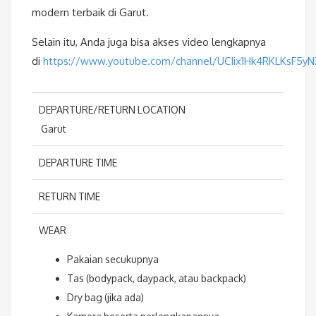
modern terbaik di Garut.
Selain itu, Anda juga bisa akses video lengkapnya
di
https://www.youtube.com/channel/UCIix1Hk4RKLKsF5y
DEPARTURE/RETURN LOCATION
Garut
DEPARTURE TIME
RETURN TIME
WEAR
Pakaian secukupnya
Tas (bodypack, daypack, atau backpack)
Dry bag (jika ada)