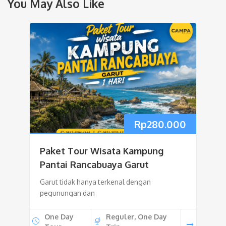
You May Also Like
Rp
280.000
Paket Tour Wisata Kampung
Pantai Rancabuaya Garut
Garut tidak hanya terkenal dengan
pegunungan dan
One Day
Reguler, One Day