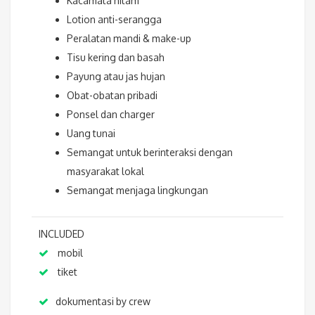
Kacamata hitam
Lotion anti-serangga
Peralatan mandi & make-up
Tisu kering dan basah
Payung atau jas hujan
Obat-obatan pribadi
Ponsel dan charger
Uang tunai
Semangat untuk berinteraksi dengan
masyarakat lokal
Semangat menjaga lingkungan
INCLUDED
mobil
tiket
dokumentasi by crew