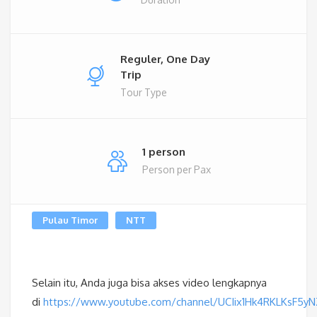
Reguler, One Day
Trip
Tour Type
1 person
Person per Pax
Pulau Timor
NTT
Selain itu, Anda juga bisa akses video lengkapnya
di
https://www.youtube.com/channel/UCIix1Hk4RKLKsF5y