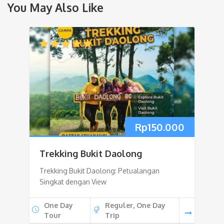
You May Also Like
Rp
150.000
Trekking Bukit Daolong
Trekking Bukit Daolong: Petualangan
Singkat dengan View
One Day
Reguler, One Day
Tour
Trip