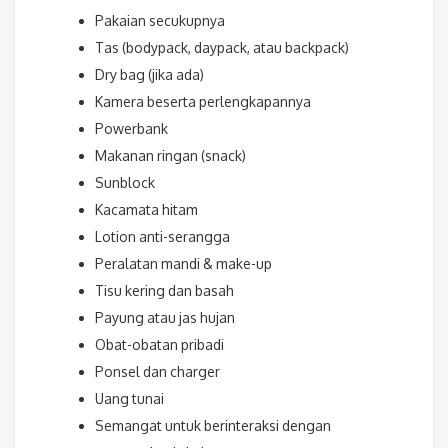
Pakaian secukupnya
Tas (bodypack, daypack, atau backpack)
Dry bag (jika ada)
Kamera beserta perlengkapannya
Powerbank
Makanan ringan (snack)
Sunblock
Kacamata hitam
Lotion anti-serangga
Peralatan mandi & make-up
Tisu kering dan basah
Payung atau jas hujan
Obat-obatan pribadi
Ponsel dan charger
Uang tunai
Semangat untuk berinteraksi dengan