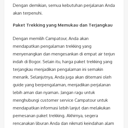
Dengan demikian, semua kebutuhan perjalanan Anda
akan terpenuhi.
Paket Trekking yang Memukau dan Terjangkau
Dengan memilih Campatour, Anda akan
mendapatkan pengalaman trekking yang
menyenangkan dan mengesankan di empat air terjun
indah di Bogor. Selain itu, harga paket trekking yang
terjangkau menjadikan pengalaman ini semakin
menarik. Selanjutnya, Anda juga akan ditemani oleh
guide yang berpengalaman, menjadikan perjalanan
lebih aman dan nyaman. Jangan ragu untuk
menghubungi customer service Campatour untuk
mendapatkan informasi lebih lanjut dan melakukan
pemesanan paket trekking. Akhirnya, segera
rencanakan liburan Anda dan nikmati keindahan alam