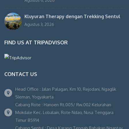
Agustus 6, 2026
Kluyuran Therapy dengan Trekking Sentul
Agustus 3, 2026
FIND US AT TRIPADVISOR
CONTACT US
Head Office : Jalan Palagan, Km 10, Rejodani, Ngaglik
Sleman, Yogyakarta
Cabang Rote : Hanoen Rt.005/ Rw.002 Kelurahan
Mokdale Kec. Lobalain, Rote Ndao, Nusa Tenggara
Timur 85914
Cabang Sentul : Desa Karang Tengah Babakan Ngantay,