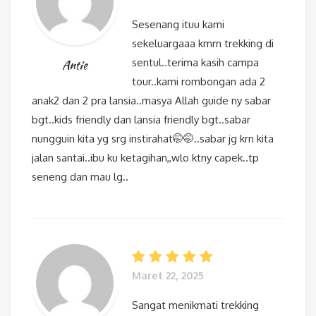
Sesenang ituu kami
sekeluargaaa kmrn trekking di
sentul..terima kasih campa
Antie
tour..kami rombongan ada 2
anak2 dan 2 pra lansia..masya Allah guide ny sabar
bgt..kids friendly dan lansia friendly bgt..sabar
nungguin kita yg srg instirahat🤭🤭..sabar jg krn kita
jalan santai..ibu ku ketagihan,,wlo ktny capek..tp
seneng dan mau lg..
Maret 22, 2025
Sangat menikmati trekking