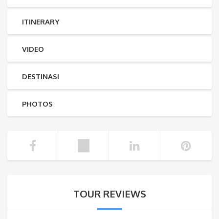
ITINERARY
VIDEO
DESTINASI
PHOTOS
TOUR REVIEWS