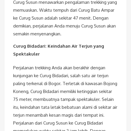
Curug Susun menawarkan pengalaman trekking yang
memuaskan. Waktu tempuh dari Curug Batu Ampar
ke Curug Susun adalah sekitar 47 menit. Dengan
demikian, perjalanan Anda menuju Curug Susun akan
semakin menyenangkan.
Curug Bidadari: Keindahan Air Terjun yang
Spektakuler
Perjalanan trekking Anda akan berakhir dengan
kunjungan ke Curug Bidadari, salah satu air terjun
paling terkenal di Bogor. Terletak di kawasan Bojong
Koneng, Curug Bidadari memiliki ketinggian sekitar
75 meter, membuatnya tampak spektakuler. Selain
itu, keindahan tata letak bebatuan alami di sekitar air
terjun menambah kesan magis dari tempat ini.
Perjalanan dari Curug Susun ke Curug Bidadari
memerlukan waktu sekitar 2 jam lebih. Dengan