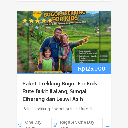
Rp
125.000
Paket Trekking Bogor For Kids:
Rute Bukit Ilalang, Sungai
Ciherang dan Leuwi Asih
Paket Trekking Bogor For Kids: Rute Bukit
One Day
Reguler, One Day
Tour
Trip