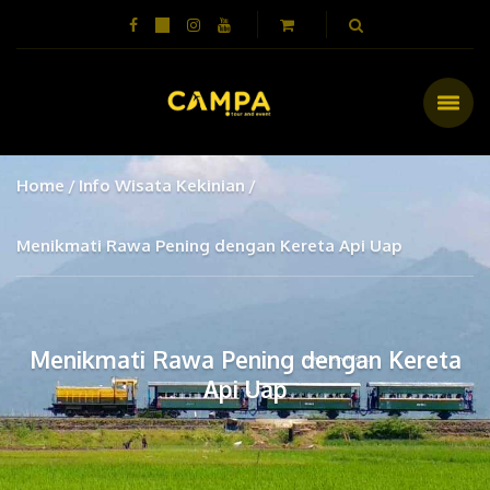
Home
Info Wisata Kekinian
Menikmati Rawa Pening dengan Kereta Api Uap
Menikmati Rawa Pening dengan Kereta
Api Uap