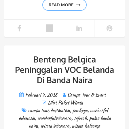
READ MORE
Benteng Belgica
Peninggalan VOC Belanda
Di Banda Naira
Februari 9, 2018
Campa Tour & Event
Lihat Paket Wisata
campa tour
,
destination
,
package
,
wonderful
indonesia
,
wonderfulindonesia
,
sejarah
,
pulau banda
naira
,
wisata indonesia
,
wisata keluarga