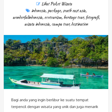
Lihat Paket Wisata
indonesia
,
package
,
south east asia
,
wonderfulindonesia
,
ecotourism
,
heritage tour
,
fotografi
,
wisata indonesia
,
campa tour
,
destination
Bagi anda yang ingin berlibur ke suatu tempat
terpencil dengan wisata yang unik dan juga menarik