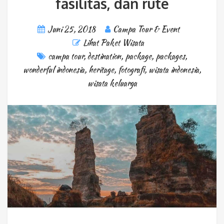
fasilitas, dan rute
Juni 25, 2018
Campa Tour & Event
Lihat Paket Wisata
campa tour
,
destination
,
package
,
packages
,
wonderful indonesia
,
heritage
,
fotografi
,
wisata indonesia
,
wisata keluarga