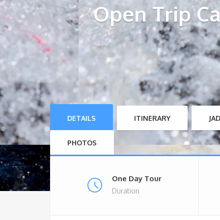
Open Trip Ca
DETAILS
ITINERARY
JA
PHOTOS
One Day Tour
Duration