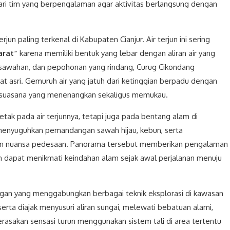
ri tim yang berpengalaman agar aktivitas berlangsung dengan
jun paling terkenal di Kabupaten Cianjur. Air terjun ini sering
arat”
karena memiliki bentuk yang lebar dengan aliran air yang
persawahan, dan pepohonan yang rindang, Curug Cikondang
 asri. Gemuruh air yang jatuh dari ketinggian berpadu dengan
 suasana yang menenangkan sekaligus memukau.
tak pada air terjunnya, tetapi juga pada bentang alam di
n menyuguhkan pemandangan sawah hijau, kebun, serta
 nuansa pedesaan. Panorama tersebut memberikan pengalaman
n dapat menikmati keindahan alam sejak awal perjalanan menuju
ngan yang menggabungkan berbagai teknik eksplorasi di kawasan
eserta diajak menyusuri aliran sungai, melewati bebatuan alami,
erasakan sensasi turun menggunakan sistem tali di area tertentu