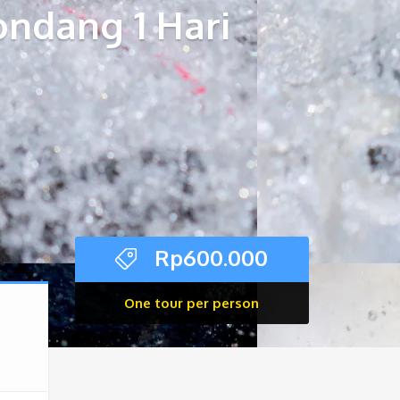
ondang 1 Hari
Rp
600.000
One tour per person