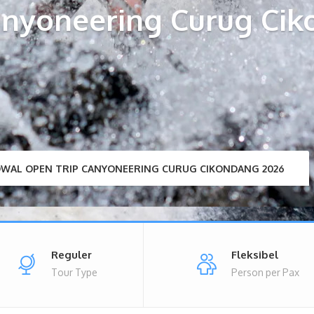
nyoneering Curug Cik
DWAL OPEN TRIP CANYONEERING CURUG CIKONDANG 2026
Reguler
Fleksibel
Tour Type
Person per Pax