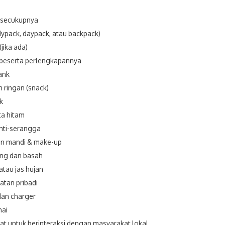
 secukupnya
ypack, daypack, atau backpack)
(jika ada)
beserta perlengkapannya
ank
 ringan (snack)
k
a hitam
nti-serangga
an mandi & make-up
ing dan basah
tau jas hujan
atan pribadi
dan charger
nai
t untuk berinteraksi dengan masyarakat lokal