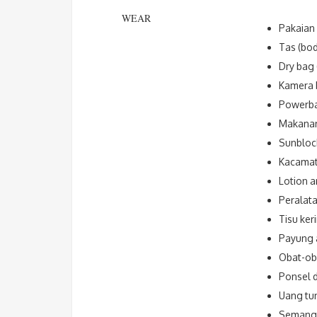
WEAR
Pakaian
Tas (bod
Dry bag 
Kamera 
Powerb
Makanan
Sunbloc
Kacamat
Lotion a
Peralat
Tisu ker
Payung a
Obat-ob
Ponsel 
Uang tu
Semanga