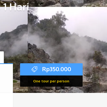
1 Hari
Rp
350.000
One tour per person