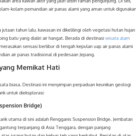
kan area kawah aktif yang jauh lebih ramah pengunjung. Di sini,
 kolam-kolam pemandian air panas alami yang aman untuk digunaka
utaan tahun lalu, kawasan ini dikelilingi oleh vegetasi hutan hujan
ing batu yang dialiri air hangat. Berada di destinasi
wisata alam
erasakan sensasi berlibur di tengah kepulan uap air panas alami
ian air panas tradisional di pedesaan Jepang.
yang Memikat Hati
ta biasa. Destinasi ini menyimpan perpaduan keunikan geologi
k untuk dieksplorasi:
spension Bridge)
arik utama di sini adalah Rengganis Suspension Bridge. Jembatan
 gantung terpanjang di Asia Tenggara, dengan panjang
 atas jurang hutan dan kebun teh yang berkabut. Berjalan di atas