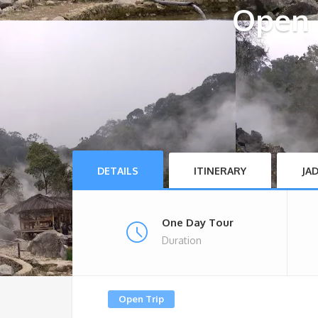
Open 
DETAILS
ITINERARY
JA
One Day Tour
Duration
Open Trip