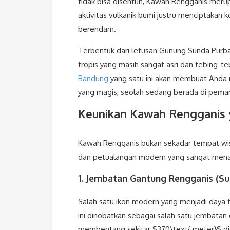
tidak bisa disentuh, Kawah Rengganis merupa
aktivitas vulkanik bumi justru menciptakan
berendam.
Terbentuk dari letusan Gunung Sunda Purba j
tropis yang masih sangat asri dan tebing-teb
Bandung
yang satu ini akan membuat Anda m
yang magis, seolah sedang berada di pemand
Keunikan Kawah Rengganis 
Kawah Rengganis bukan sekadar tempat wisa
dan petualangan modern yang sangat menari
1. Jembatan Gantung Rengganis (Su
Salah satu ikon modern yang menjadi daya t
ini dinobatkan sebagai salah satu jembatan
membentang sekitar
$370\text{ meter}$
di