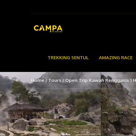
TREKKING SENTUL
AMAZING RACE
Home
Tours
Open Trip Kawah Rengganis 1 H