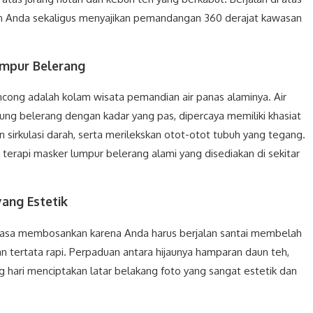
in Anda sekaligus menyajikan pemandangan 360 derajat kawasan
umpur Belerang
ancong adalah kolam wisata pemandian air panas alaminya. Air
ung belerang dengan kadar yang pas, dipercaya memiliki khasiat
n sirkulasi darah, serta merilekskan otot-otot tubuh yang tegang.
terapi masker lumpur belerang alami yang disediakan di sekitar
yang Estetik
terasa membosankan karena Anda harus berjalan santai membelah
an tertata rapi. Perpaduan antara hijaunya hamparan daun teh,
iang hari menciptakan latar belakang foto yang sangat estetik dan