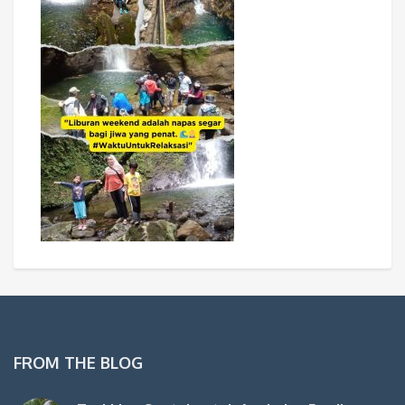
FROM THE BLOG