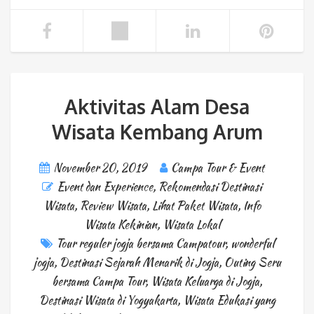
Aktivitas Alam Desa
Wisata Kembang Arum
November 20, 2019
Campa Tour & Event
Event dan Experience
,
Rekomendasi Destinasi
Wisata
,
Review Wisata
,
Lihat Paket Wisata
,
Info
Wisata Kekinian
,
Wisata Lokal
Tour reguler jogja bersama Campatour
,
wonderful
jogja
,
Destinasi Sejarah Menarik di Jogja
,
Outing Seru
bersama Campa Tour
,
Wisata Keluarga di Jogja
,
Destinasi Wisata di Yogyakarta
,
Wisata Edukasi yang