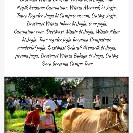
Asyik bersama Campatour
,
Wisata Menarik di Jogja
,
Tours Reguler Jogja di Campatour.com
,
Outing Jogja
,
Destinasi Wisata Indoor di Jogja
,
tour jogja
,
Campatour.com
,
Destinasi Wisata di Jogja
,
Wisata Alam
di Jogja
,
Tour reguler jogja bersama Campatour
,
wonderful jogja
,
Destinasi Sejarah Menarik di Jogja
,
pesona jogja
,
Destinasi Wisata Budaya di Jogja
,
Outing
Seru bersama Campa Tour