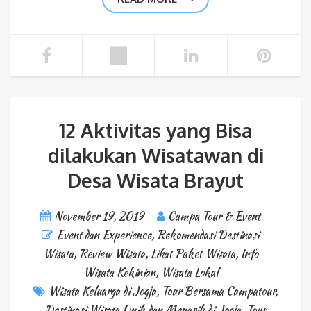
12 Aktivitas yang Bisa
dilakukan Wisatawan di
Desa Wisata Brayut
November 19, 2019
Campa Tour & Event
Event dan Experience
,
Rekomendasi Destinasi
Wisata
,
Review Wisata
,
Lihat Paket Wisata
,
Info
Wisata Kekinian
,
Wisata Lokal
Wisata Keluarga di Jogja
,
Tour Bersama Campatour
,
Destinasi Wisata Unik dan Menarik di Jogja
,
Tour