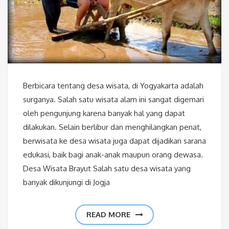
Berbicara tentang desa wisata, di Yogyakarta adalah
surganya. Salah satu wisata alam ini sangat digemari
oleh pengunjung karena banyak hal yang dapat
dilakukan. Selain berlibur dan menghilangkan penat,
berwisata ke desa wisata juga dapat dijadikan sarana
edukasi, baik bagi anak-anak maupun orang dewasa.
Desa Wisata Brayut Salah satu desa wisata yang
banyak dikunjungi di Jogja
READ MORE