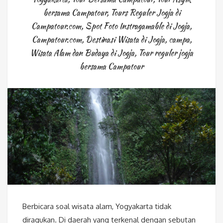
bersama Campatour
,
Tours Reguler Jogja di
Campatour.com
,
Spot Foto Instragamable di Jogja
,
Campatour.com
,
Destinasi Wisata di Jogja
,
campa
,
Wisata Alam dan Budaya di Jogja
,
Tour reguler jogja
bersama Campatour
Berbicara soal wisata alam, Yogyakarta tidak
diragukan. Di daerah yang terkenal dengan sebutan