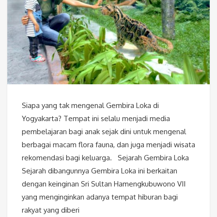
Siapa yang tak mengenal Gembira Loka di
Yogyakarta? Tempat ini selalu menjadi media
pembelajaran bagi anak sejak dini untuk mengenal
berbagai macam flora fauna, dan juga menjadi wisata
rekomendasi bagi keluarga. Sejarah Gembira Loka
Sejarah dibangunnya Gembira Loka ini berkaitan
dengan keinginan Sri Sultan Hamengkubuwono VII
yang menginginkan adanya tempat hiburan bagi
rakyat yang diberi