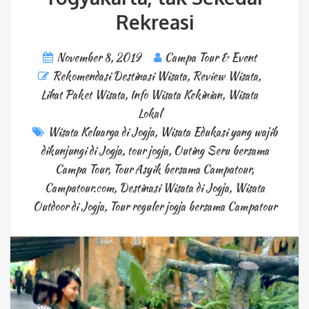
Rekreasi
November 8, 2019
Campa Tour & Event
Rekomendasi Destinasi Wisata
,
Review Wisata
,
Lihat Paket Wisata
,
Info Wisata Kekinian
,
Wisata
Lokal
Wisata Keluarga di Jogja
,
Wisata Edukasi yang wajib
dikunjungi di Jogja
,
tour jogja
,
Outing Seru bersama
Campa Tour
,
Tour Asyik bersama Campatour
,
Campatour.com
,
Destinasi Wisata di Jogja
,
Wisata
Outdoor di Jogja
,
Tour reguler jogja bersama Campatour