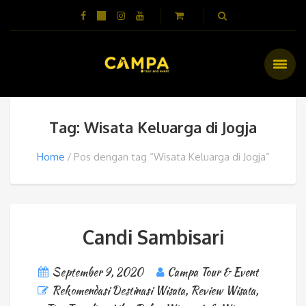
Tag: Wisata Keluarga di Jogja
Home
Pos dengan tag “Wisata Keluarga di Jogja”
Candi Sambisari
September 9, 2020
Campa Tour & Event
Rekomendasi Destinasi Wisata
,
Review Wisata
,