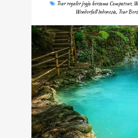
Tour reguler jogja bersama Campatour
,
Wi
Wonderfull Indonesia
,
Tour Ber