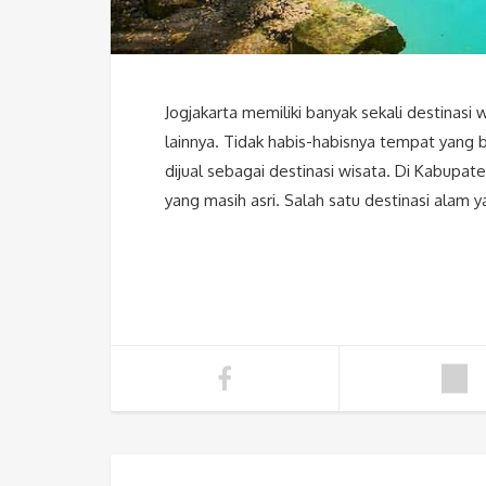
Jogjakarta memiliki banyak sekali destinasi w
lainnya. Tidak habis-habisnya tempat yang 
dijual sebagai destinasi wisata. Di Kabupat
yang masih asri. Salah satu destinasi alam 