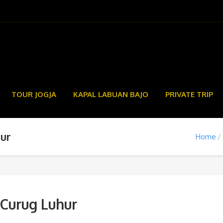
TOUR JOGJA
KAPAL LABUAN BAJO
PRIVATE TRIP
ur
Home
Curug Luhur