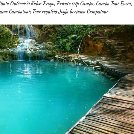
sata Outdoor di Kulon Progo
,
Private trip Campa
,
Campa Tour Event
,
sama Campatour
,
Tour regulers Jogja bersama Campatour