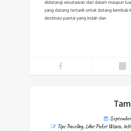
didatangi wisatawan dari dalam maupun l
yang datang tertarik untuk datang kembali
destinasi pantai yang indah dan
Tam
September
Tips Traveling
,
Lihat Paket Wisata
,
Inf