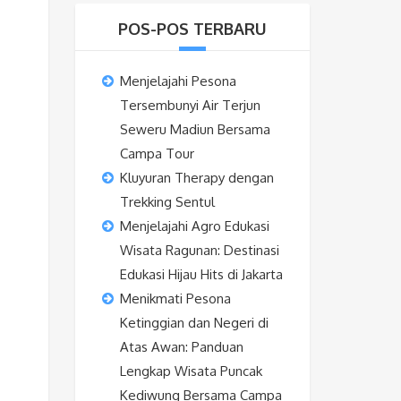
POS-POS TERBARU
Menjelajahi Pesona
Tersembunyi Air Terjun
Seweru Madiun Bersama
Campa Tour
Kluyuran Therapy dengan
Trekking Sentul
Menjelajahi Agro Edukasi
Wisata Ragunan: Destinasi
Edukasi Hijau Hits di Jakarta
Menikmati Pesona
Ketinggian dan Negeri di
Atas Awan: Panduan
Lengkap Wisata Puncak
Kediwung Bersama Campa