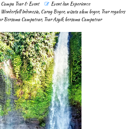
Campa Tour & Event
Event dan Experience
,
Wonderfull Indonesia
,
Curug Bogor
,
wisata alam bogor
,
Tour regulers
ur Bersama Campatour
,
Tour Asyik bersama Campatour