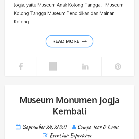
Jogja, yaitu Museum Anak Kolong Tangga. Museum
Kolong Tangga Museum Pendidikan dan Mainan
Kolong
READ MORE
Museum Monumen Jogja
Kembali
September 24, 2020
Campa Tour & Event
Event dan Experience