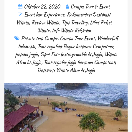
Oktober 22, 2020
Campa Tour & Event
Event dan Experience
,
Rekomendasi Destinasi
Wisata
,
Review Wisata
,
Tips Traveling
,
Lihat Paket
Wisata
,
Info Wisata Kekinian
Private trip Campa
,
Campa Tour Event
,
Wonderfull
Indonesia
,
Tour regulers Bogor bersama Campatour
,
pesona jogja
,
Spot Foto Instragamable di Jogja
,
Wisata
Alam di Jogja
,
Tour reguler jogja bersama Campatour
,
Destinasi Wisata Alam di Jogja