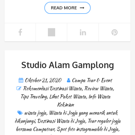
READ MORE
Studio Alam Gamplong
Oktober 21, 2020
Campa Tour & Event
Rekomendasi Destinasi Wisata
,
Review Wisata
,
Tips Traveling
,
Lihat Paket Wisata
,
Info Wisata
Kekinian
wisata jogja
,
Wisata di Jogja yang menarik untuk
dikunjungi
,
Destinasi Wisata di Jogja
,
Tour reguler jogja
bersama Campatour
,
Spot foto instagramable di Jogja
,