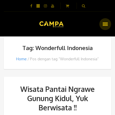
Tag: Wonderfull Indonesia
Home
Pos dengan tag “Wonderfull Indonesia”
Wisata Pantai Ngrawe
Gunung Kidul, Yuk
Berwisata !!