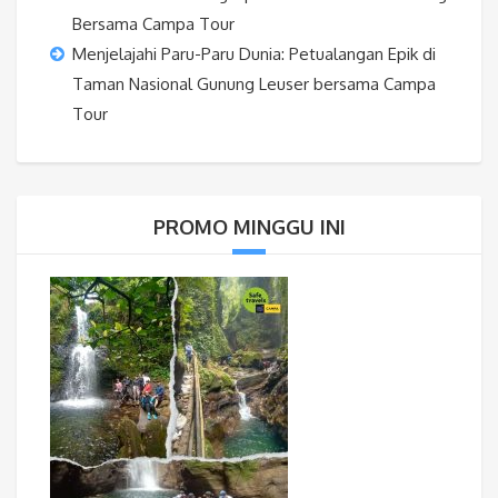
Bersama Campa Tour
Menjelajahi Paru-Paru Dunia: Petualangan Epik di
Taman Nasional Gunung Leuser bersama Campa
Tour
PROMO MINGGU INI