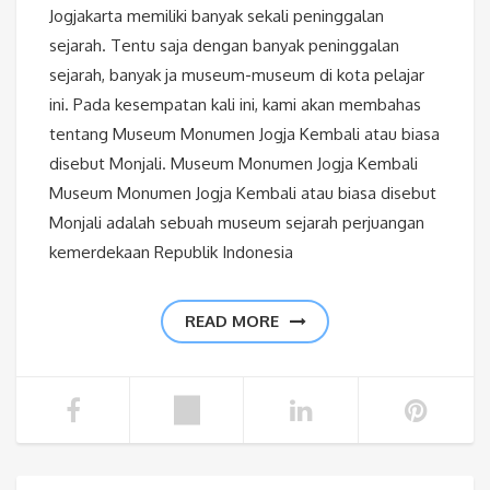
Jogjakarta memiliki banyak sekali peninggalan
sejarah. Tentu saja dengan banyak peninggalan
sejarah, banyak ja museum-museum di kota pelajar
ini. Pada kesempatan kali ini, kami akan membahas
tentang Museum Monumen Jogja Kembali atau biasa
disebut Monjali. Museum Monumen Jogja Kembali
Museum Monumen Jogja Kembali atau biasa disebut
Monjali adalah sebuah museum sejarah perjuangan
kemerdekaan Republik Indonesia
READ MORE