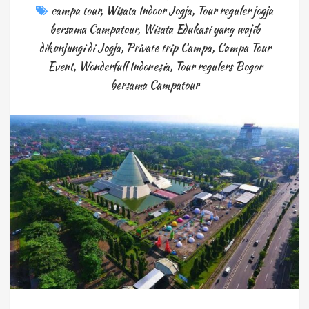
campa tour
,
Wisata Indoor Jogja
,
Tour reguler jogja
bersama Campatour
,
Wisata Edukasi yang wajib
dikunjungi di Jogja
,
Private trip Campa
,
Campa Tour
Event
,
Wonderfull Indonesia
,
Tour regulers Bogor
bersama Campatour