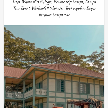
Desa Wisata Hits di Jogja
,
Private trip Campa
,
Campa
Tour Event
,
Wonderfull Indonesia
,
Tour regulers Bogor
bersama Campatour