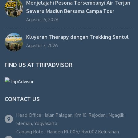
Menjelajahi Pesona Tersembunyi Air Terjun
Seweru Madiun Bersama Campa Tour
Agustus 6, 2026
Kluyuran Therapy dengan Trekking Sentul
Agustus 3, 2026
FIND US AT TRIPADVISOR
CONTACT US
Head Office : Jalan Palagan, Km 10, Rejodani, Ngaglik
Sleman, Yogyakarta
Cabang Rote : Hanoen Rt.005/ Rw.002 Kelurahan