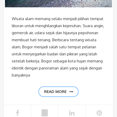
Wisata alam memang selalu menjadi pilihan tempat
liburan untuk menghilangkan kejenuhan. Suara angin,
gemercik air, udara sejuk dan hijaunya pepohonan
membuat hati tenang. Berbicara tentang wisata
alam, Bogor menjadi salah satu tempat pelarian
untuk menyegarkan badan dan pikiran yang lelah
setelah bekerja. Bogor sebagai kota hujan memang
identik dengan panoraman alam yang sejuk dengan
banyaknya
READ MORE