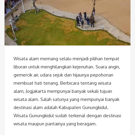
Wisata alam memang selalu menjadi pilihan tempat
liburan untuk menghilangkan kejenuhan. Suara angin,
gemercik air, udara sejuk dan hijaunya pepohonan
membuat hati tenang. Berbicara tentang wisata
alam, Jogjakarta mempunyai banyak sekali tujuan
wisata alam. Salah satunya yang mempunyai banyak
destinasi alam adalah Kabupaten Gunungkidul.
Wisata Gunungkidul sudah terkenal dengan destinasi
wisata maupun pantainya yang beragam.