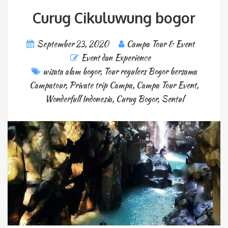
Curug Cikuluwung bogor
September 23, 2020
Campa Tour & Event
Event dan Experience
wisata alam bogor
,
Tour regulers Bogor bersama
Campatour
,
Private trip Campa
,
Campa Tour Event
,
Wonderfull Indonesia
,
Curug Bogor
,
Sentul