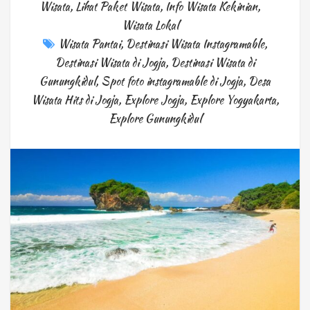
Wisata
,
Lihat Paket Wisata
,
Info Wisata Kekinian
,
Wisata Lokal
Wisata Pantai
,
Destinasi Wisata Instagramable
,
Destinasi Wisata di Jogja
,
Destinasi Wisata di
Gunungkidul
,
Spot foto instagramable di Jogja
,
Desa
Wisata Hits di Jogja
,
Explore Jogja
,
Explore Yogyakarta
,
Explore Gunungkidul