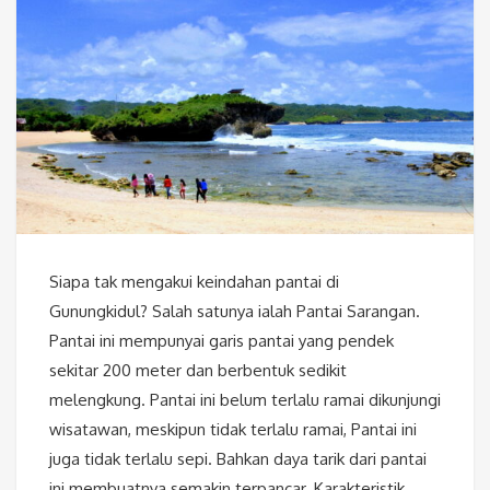
Siapa tak mengakui keindahan pantai di
Gunungkidul? Salah satunya ialah Pantai Sarangan.
Pantai ini mempunyai garis pantai yang pendek
sekitar 200 meter dan berbentuk sedikit
melengkung. Pantai ini belum terlalu ramai dikunjungi
wisatawan, meskipun tidak terlalu ramai, Pantai ini
juga tidak terlalu sepi. Bahkan daya tarik dari pantai
ini membuatnya semakin terpancar. Karakteristik