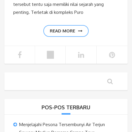
tersebut tentu saja memiliki nilai sejarah yang
penting. Terletak di kompleks Puro
READ MORE
POS-POS TERBARU
Menjelajahi Pesona Tersembunyi Air Terjun