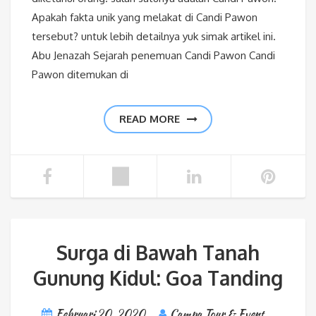
Apakah fakta unik yang melakat di Candi Pawon
tersebut? untuk lebih detailnya yuk simak artikel ini.
Abu Jenazah Sejarah penemuan Candi Pawon Candi
Pawon ditemukan di
READ MORE
Surga di Bawah Tanah
Gunung Kidul: Goa Tanding
Februari 20, 2020
Campa Tour & Event