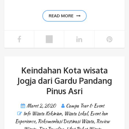
READ MORE
Keindahan Kota wisata
Jogja dari Gardu Pandang
Pinus Asri
Maret 2, 2020
Campa Tour & Event
Info Wisata Kekinian
,
Wisata Lokal
,
Event dan
Experience
,
Rekomendasi Destinasi Wisata
,
Review