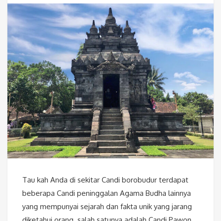
Tau kah Anda di sekitar Candi borobudur terdapat
beberapa Candi peninggalan Agama Budha lainnya
yang mempunyai sejarah dan fakta unik yang jarang
diketahui orang. salah satunya adalah Candi Pawon.