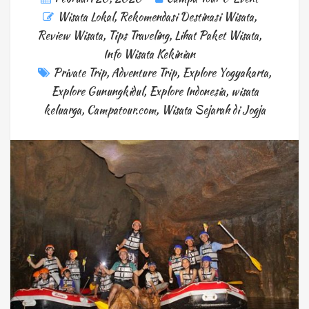
Wisata Lokal
,
Rekomendasi Destinasi Wisata
,
Review Wisata
,
Tips Traveling
,
Lihat Paket Wisata
,
Info Wisata Kekinian
Private Trip
,
Adventure Trip
,
Explore Yogyakarta
,
Explore Gunungkidul
,
Explore Indonesia
,
wisata
keluarga
,
Campatour.com
,
Wisata Sejarah di Jogja