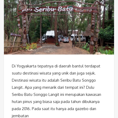
Di Yogyakarta tepatnya di daerah bantul terdapat
suatu destinasi wisata yang unik dan juga sejuk.
Destinasi wisata itu adalah Seribu Batu Songgo
Langit. Apa yang menarik dari tempat ini? Dulu
Seribu Batu Songgo Langit ini merupakan kawasan
hutan pinus yang biasa saja pada tahun dibukanya
pada 2016. Pada saat itu hanya ada gazebo dan
jembatan