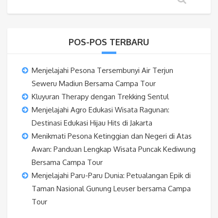
POS-POS TERBARU
Menjelajahi Pesona Tersembunyi Air Terjun
Seweru Madiun Bersama Campa Tour
Kluyuran Therapy dengan Trekking Sentul
Menjelajahi Agro Edukasi Wisata Ragunan:
Destinasi Edukasi Hijau Hits di Jakarta
Menikmati Pesona Ketinggian dan Negeri di Atas
Awan: Panduan Lengkap Wisata Puncak Kediwung
Bersama Campa Tour
Menjelajahi Paru-Paru Dunia: Petualangan Epik di
Taman Nasional Gunung Leuser bersama Campa
Tour