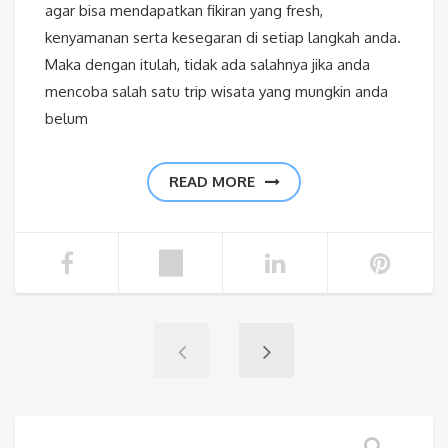
agar bisa mendapatkan fikiran yang fresh,
kenyamanan serta kesegaran di setiap langkah anda.
Maka dengan itulah, tidak ada salahnya jika anda
mencoba salah satu trip wisata yang mungkin anda
belum
READ MORE