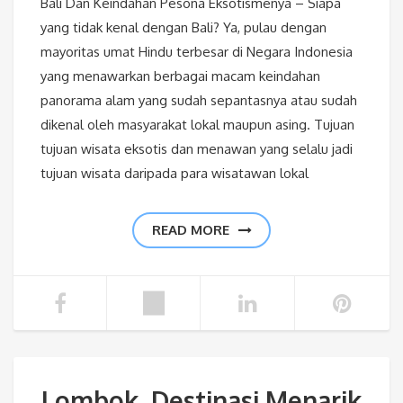
Bali Dan Keindahan Pesona Eksotismenya – Siapa
yang tidak kenal dengan Bali? Ya, pulau dengan
mayoritas umat Hindu terbesar di Negara Indonesia
yang menawarkan berbagai macam keindahan
panorama alam yang sudah sepantasnya atau sudah
dikenal oleh masyarakat lokal maupun asing. Tujuan
tujuan wisata eksotis dan menawan yang selalu jadi
tujuan wisata daripada para wisatawan lokal
READ MORE
Lombok, Destinasi Menarik