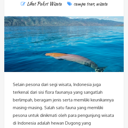
Lihat Paket Wisata
campa tour
,
wisata
Selain pesona dari segi wisata, Indonesia juga
terkenal dari sisi flora faunanya yang sangatlah
berlimpah, beragam jenis serta memiliki keunikannya
masing-masing. Salah satu fauna yang memiliki
pesona untuk dinikmati oleh para pengunjung wisata
di Indonesia adalah hewan Dugong yang