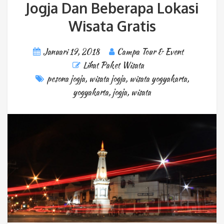
Jogja Dan Beberapa Lokasi
Wisata Gratis
Januari 19, 2018
Campa Tour & Event
Lihat Paket Wisata
pesona jogja
,
wisata jogja
,
wisata yogyakarta
,
yogyakarta
,
jogja
,
wisata