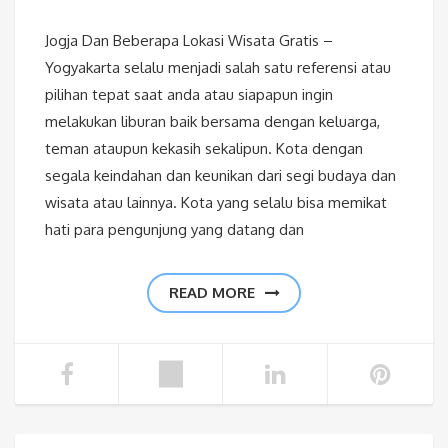
Jogja Dan Beberapa Lokasi Wisata Gratis –
Yogyakarta selalu menjadi salah satu referensi atau
pilihan tepat saat anda atau siapapun ingin
melakukan liburan baik bersama dengan keluarga,
teman ataupun kekasih sekalipun. Kota dengan
segala keindahan dan keunikan dari segi budaya dan
wisata atau lainnya. Kota yang selalu bisa memikat
hati para pengunjung yang datang dan
READ MORE